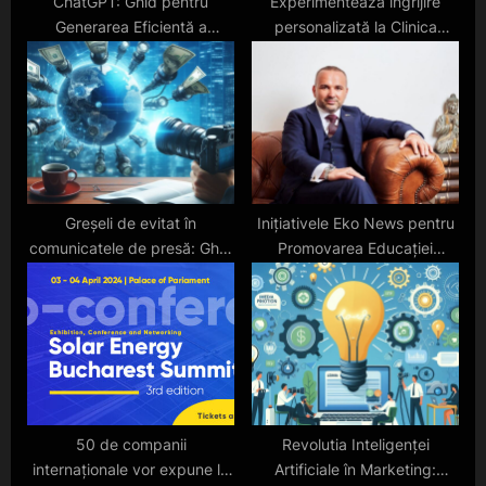
ChatGPT: Ghid pentru
Experimentează îngrijire
Generarea Eficientă a
personalizată la Clinica
Conținutului SEO
Ladies Excellence Clinic
Greșeli de evitat în
Inițiativele Eko News pentru
comunicatele de presă: Ghid
Promovarea Educației
pentru o comunicare
Financiare
eficientă
50 de companii
Revolutia Inteligenței
internaționale vor expune la
Artificiale în Marketing: