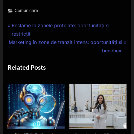
Comunicare
Navigare
P
Reclame în zonele protejate: oportunități și
r
restricții
în
N
e
Marketing în zone de tranzit intens: oportunități și
articole
e
v
beneficii.
x
i
Related Posts
t
o
P
u
o
s
s
P
t
o
:
s
t
: