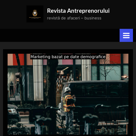
Skip
Revista Antreprenorului
to
revistă de afaceri – business
content